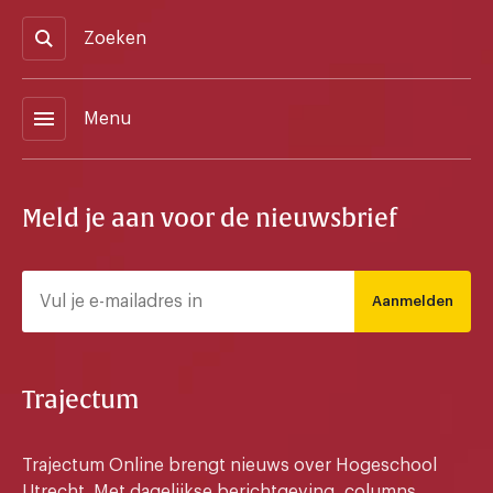
Zoeken
menu
Menu
Meld je aan voor de nieuwsbrief
Aanmelden
Trajectum
Trajectum Online brengt nieuws over Hogeschool
Utrecht. Met dagelijkse berichtgeving, columns,