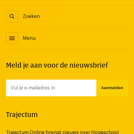
Zoeken
menu
Menu
Meld je aan voor de nieuwsbrief
Aanmelden
Trajectum
Trajectum Online brengt nieuws over Hogeschool