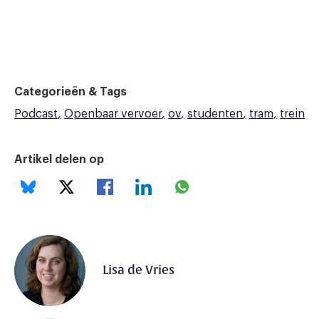
Categorieën & Tags
Podcast
Openbaar vervoer
ov
studenten
tram
trein
Artikel delen op
Lisa de Vries