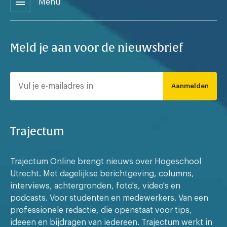
menu
Menu
Meld je aan voor de nieuwsbrief
Aanmelden
Trajectum
Trajectum Online brengt nieuws over Hogeschool
Utrecht. Met dagelijkse berichtgeving, columns,
interviews, achtergronden, foto's, video's en
podcasts. Voor studenten en medewerkers. Van een
professionele redactie, die openstaat voor tips,
ideeen en bijdragen van iedereen. Trajectum werkt in