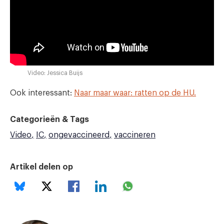
Video: Jessica Buijs
Ook interessant:
Naar maar waar: ratten op de HU.
Categorieën & Tags
Video
IC
ongevaccineerd
vaccineren
Artikel delen op