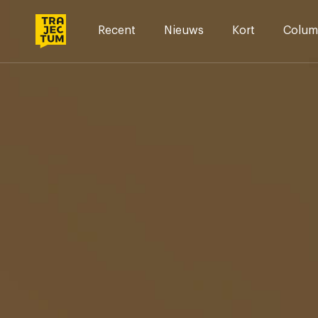
Skip
to
Recent
Nieuws
Kort
Colum
content