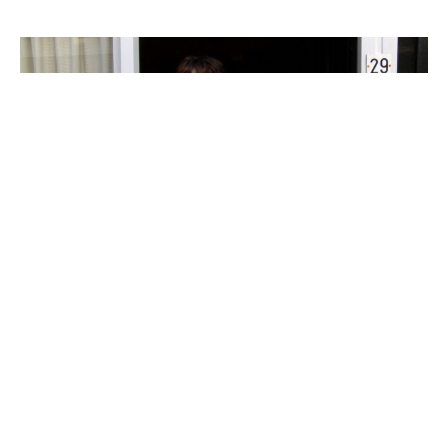
Video
Eva deelt een rijtjeshuis in Woerden
met haar beste vriendin
'Ik zou niet eens uit huis gaan als ik in een huis zou
komen met meer mensen'