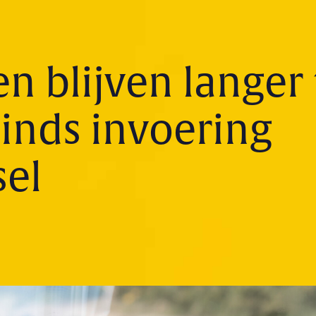
n blijven langer 
inds invoering
sel