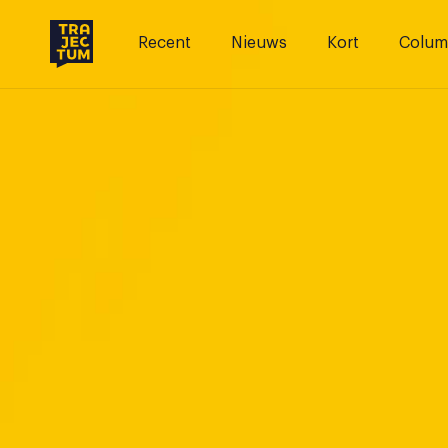
Skip
to
Recent
Nieuws
Kort
Colum
content