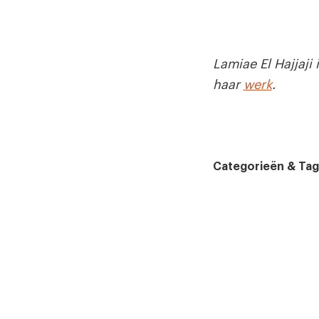
Lamiae El Hajjaji
haar
werk
.
Categorieën & Tag
Cartoon van de we
Artikel delen op