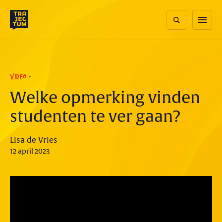
Skip
to
menu
content
VIDEO
Welke opmerking vinden
studenten te ver gaan?
Lisa de Vries
12 april 2023