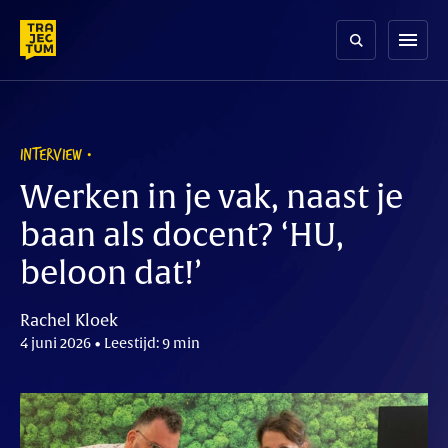
Skip
to
menu
content
INTERVIEW
Werken in je vak, naast je
baan als docent? ‘HU,
beloon dat!’
Rachel Kloek
4 juni 2026 • Leestijd: 9 min