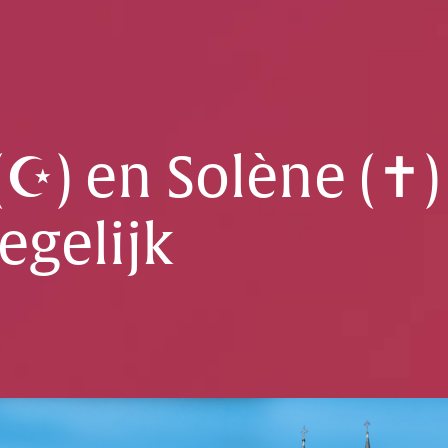
(☪) en Solène (✝)
tegelijk