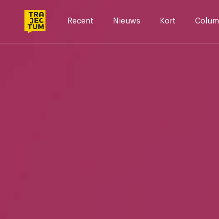
Skip
to
Recent
Nieuws
Kort
Colum
content