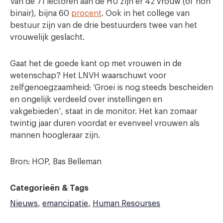
Van de 71 lectoren aan de HU zijn er 42 vrouw (of non
binair), bijna 60
procent
. Ook in het college van
bestuur zijn van de drie bestuurders twee van het
vrouwelijk geslacht.
Gaat het de goede kant op met vrouwen in de
wetenschap? Het LNVH waarschuwt voor
zelfgenoegzaamheid: ‘Groei is nog steeds bescheiden
en ongelijk verdeeld over instellingen en
vakgebieden’, staat in de monitor. Het kan zomaar
twintig jaar duren voordat er evenveel vrouwen als
mannen hoogleraar zijn.
Bron: HOP, Bas Belleman
Categorieën & Tags
Nieuws
emancipatie
Human Resourses