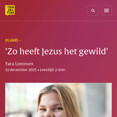
Skip
to
menu
content
COLUMNS
‘Zo heeft Jezus het gewild’
Yara Lommen
23 december 2025 • Leestijd: 2 min