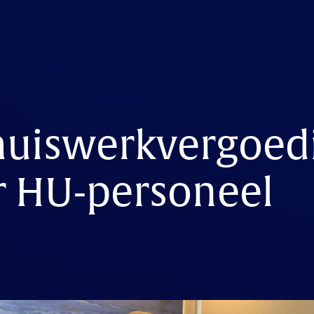
thuiswerkvergoed
r HU-personeel