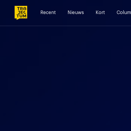
Skip
to
Recent
Nieuws
Kort
Colum
content