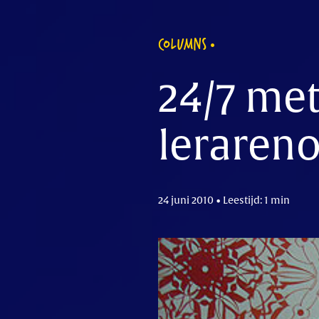
COLUMNS
24/7 met
lerareno
24 juni 2010 • Leestijd: 1 min