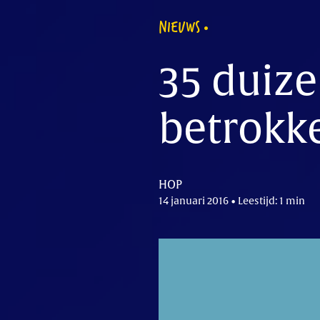
NIEUWS
35 duize
betrokk
HOP
14 januari 2016 • Leestijd: 1 min