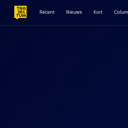
Skip
to
Recent
Nieuws
Kort
Colum
content