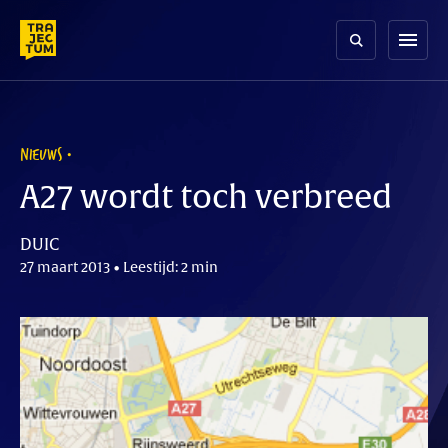
Skip
to
menu
content
NIEUWS
A27 wordt toch verbreed
DUIC
27 maart 2013 • Leestijd: 2 min