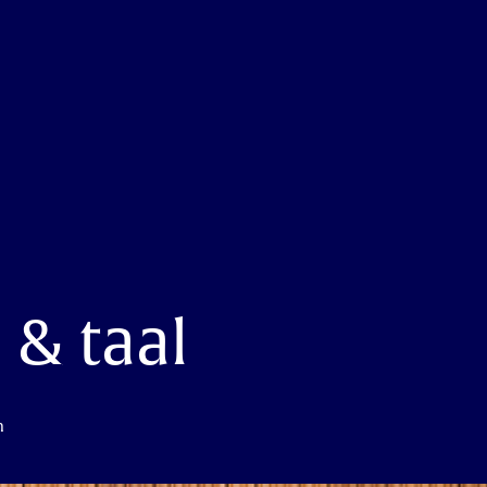
 & taal
n