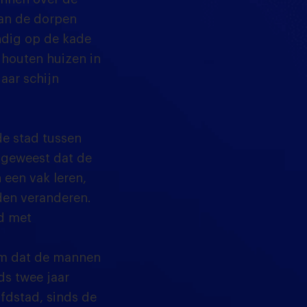
van de dorpen
ndig op de kade
 houten huizen in
aar schijn
e stad tussen
e geweest dat de
een vak leren,
den veranderen.
d met
eem dat de mannen
ds twee jaar
ofdstad, sinds de