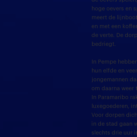
hoge oevers en s
meert de lijnboo
en met een koffe
de verte. De dor
bedriegt.
In Pempe hebben 
hun elfde en vee
jongemannen daar
om daarna weer t
In Paramaribo ra
luxegoederen, in
Voor dorpen dich
in de stad gaan w
slechts drie uur 