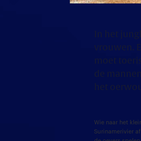
In het jun
vrouwen. E
moet toeri
de mannen.
het oerwo
Wie naar het kle
Surinamerivier 
de oevers spelen