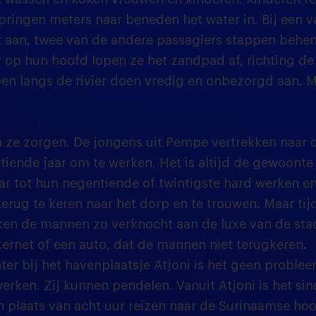
pringen meters naar beneden het water in. Bij een 
t aan, twee van de andere passagiers stappen behe
r op hun hoofd lopen ze het zandpad af, richting de
pen langs de rivier doen vredig en onbezorgd aan. M
ze zorgen. De jongens uit Pempe vertrekken naar d
rtiende jaar om te werken. Het is altijd de gewoont
 tot hun negentiende of twintigste hard werken en 
erug te keren naar het dorp en te trouwen. Maar tij
ken de mannen zo verknocht aan de luxe van de sta
ternet of een auto, dat de mannen niet terugkeren.
ter bij het havenplaatsje Atjoni is het geen probl
erken. Zij kunnen pendelen. Vanuit Atjoni is het sin
in plaats van acht uur reizen naar de Surinaamse ho