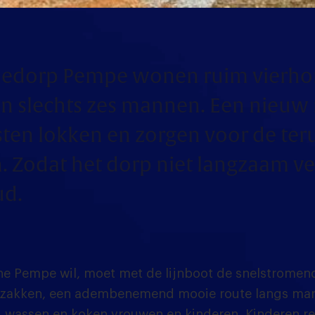
gledorp Pempe wonen ruim vierh
n slechts zes mannen. Een nieuw 
sten lokken en zorgen voor de ter
 Zodat het dorp niet langzaam ve
ud.
ine Pempe wil, moet met de lijnboot de snelstromen
afzakken, een adembenemend mooie route langs ma
, wassen en koken vrouwen en kinderen. Kinderen r