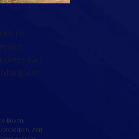
onderd
resort
ugkeer van
rdwijnt in
de Boven-
rrondorpen. Aan
ennen over de