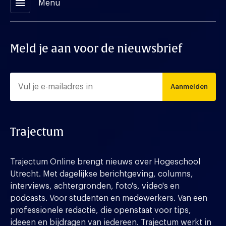
menu
Menu
Meld je aan voor de nieuwsbrief
Aanmelden
Trajectum
Trajectum Online brengt nieuws over Hogeschool
Utrecht. Met dagelijkse berichtgeving, columns,
interviews, achtergronden, foto's, video's en
podcasts. Voor studenten en medewerkers. Van een
professionele redactie, die openstaat voor tips,
ideeen en bijdragen van iedereen. Trajectum werkt in