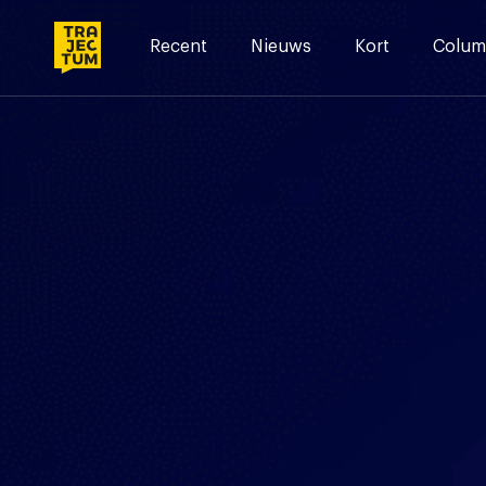
Skip
to
Recent
Nieuws
Kort
Colum
content