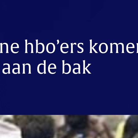
one hbo’ers kome
 aan de bak