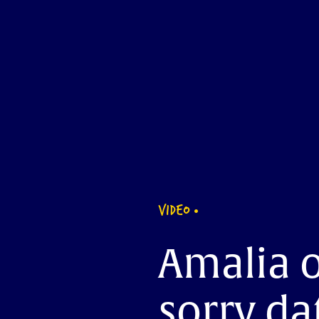
VIDEO
Amalia o
sorry da