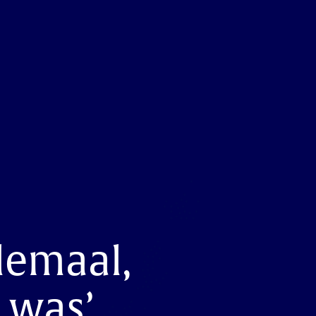
lemaal,
s was’