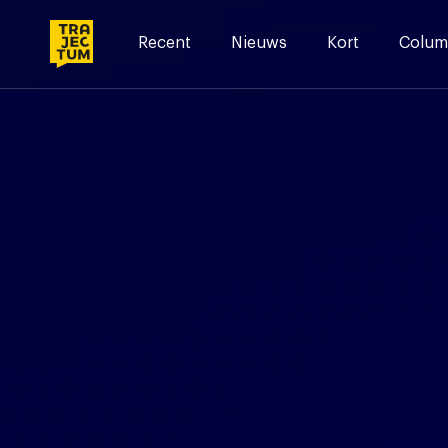
Skip
to
Recent
Nieuws
Kort
Colum
content