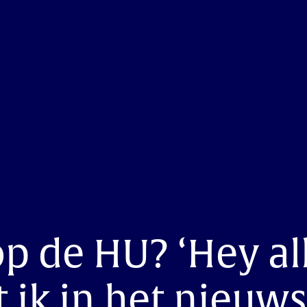
p de HU? ‘Hey al
t ik in het nieuw