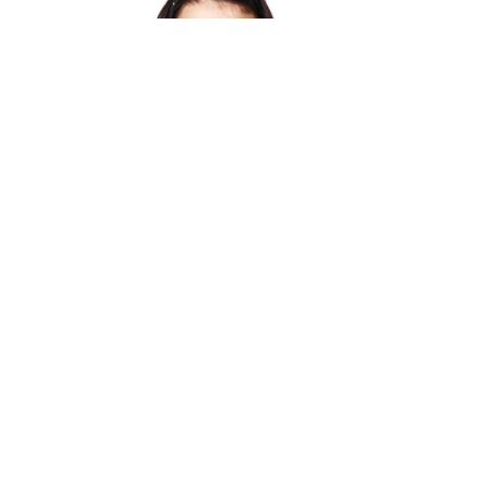
Achtergrond
Studenten breken klachtenrecords
Zijn studenten slachtoffers of steeds grotere
zeurpieten?
1 november 2016 - 10 min.