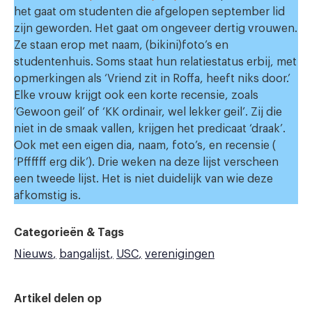
het gaat om studenten die afgelopen september lid
zijn geworden. Het gaat om ongeveer dertig vrouwen.
Ze staan erop met naam, (bikini)foto’s en
studentenhuis. Soms staat hun relatiestatus erbij, met
opmerkingen als ‘Vriend zit in Roffa, heeft niks door.’
Elke vrouw krijgt ook een korte recensie, zoals
‘Gewoon geil’ of ‘KK ordinair, wel lekker geil’. Zij die
niet in de smaak vallen, krijgen het predicaat ‘draak’.
Ook met een eigen dia, naam, foto’s, en recensie (
‘Pffffff erg dik’). Drie weken na deze lijst verscheen
een tweede lijst. Het is niet duidelijk van wie deze
afkomstig is.
Categorieën & Tags
Nieuws
bangalijst
USC
verenigingen
Artikel delen op