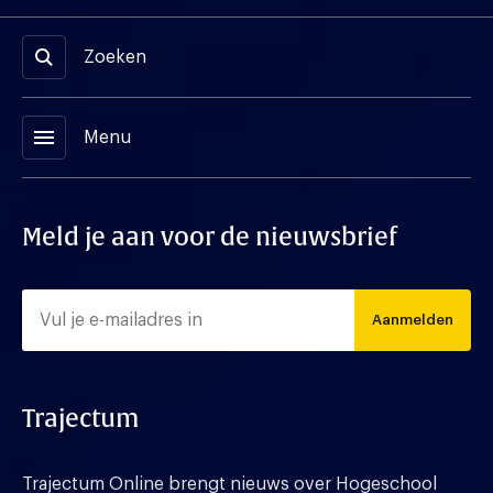
Zoeken
menu
Menu
Meld je aan voor de nieuwsbrief
Aanmelden
Trajectum
Trajectum Online brengt nieuws over Hogeschool