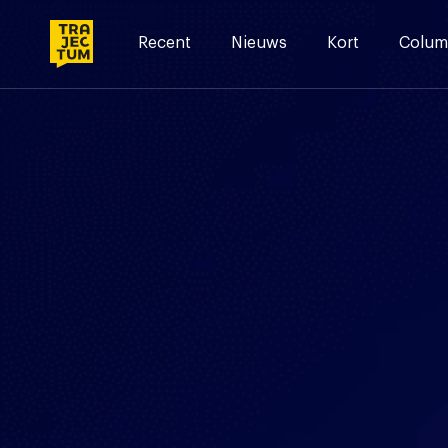
Skip
to
Recent
Nieuws
Kort
Colum
content