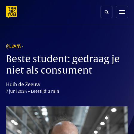
Skip
to
menu
content
COLUMNS
Beste student: gedraag je
niet als consument
Huib de Zeeuw
7 juni 2024 • Leestijd: 2 min