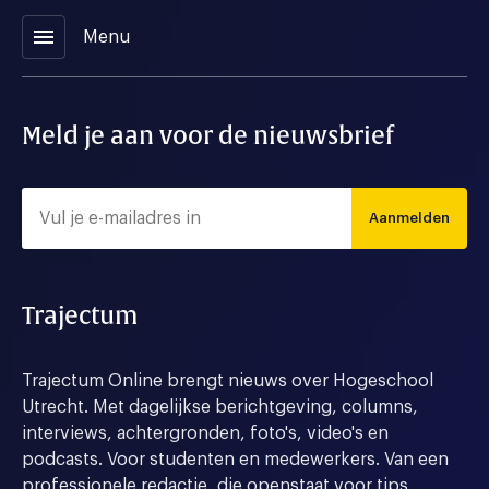
menu
Menu
Meld je aan voor de nieuwsbrief
Aanmelden
Trajectum
Trajectum Online brengt nieuws over Hogeschool
Utrecht. Met dagelijkse berichtgeving, columns,
interviews, achtergronden, foto's, video's en
podcasts. Voor studenten en medewerkers. Van een
professionele redactie, die openstaat voor tips,