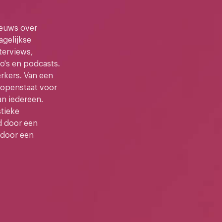
ieuws over
gelijkse
terviews,
o's en podcasts.
kers. Van een
e openstaat voor
an iedereen.
stieke
d door een
 door een