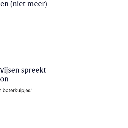
n (niet meer)
ijsen spreekt
ron
 boterkuipjes.'