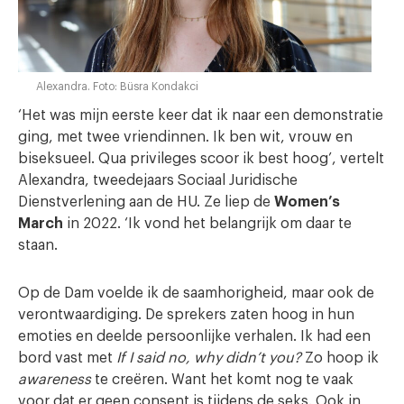
Alexandra. Foto: Büsra Kondakci
‘Het was mijn eerste keer dat ik naar een demonstratie
ging, met twee vriendinnen. Ik ben wit, vrouw en
biseksueel. Qua privileges scoor ik best hoog’, vertelt
Alexandra, tweedejaars Sociaal Juridische
Dienstverlening aan de HU. Ze liep de
Women’s
March
in 2022. ‘Ik vond het belangrijk om daar te
staan.
Op de Dam voelde ik de saamhorigheid, maar ook de
verontwaardiging. De sprekers zaten hoog in hun
emoties en deelde persoonlijke verhalen. Ik had een
bord vast met
If I said no, why didn’t you?
Zo hoop ik
awareness
te creëren. Want het komt nog te vaak
voor dat er geen consent is tijdens de seks. Ook in