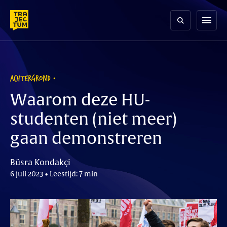
Skip
to
menu
content
ACHTERGROND
Waarom deze HU-
studenten (niet meer)
gaan demonstreren
Büsra Kondakçi
6 juli 2023 • Leestijd: 7 min