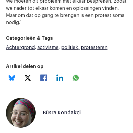
We moeten dit probleem met elkaar bespreken, zodat
we nader tot elkaar komen en oplossingen vinden.
Maar om dat op gang te brengen is een protest soms
nodig.’
Categorieën & Tags
Achtergrond
activisme
politiek
protesteren
Artikel delen op
Büsra Kondakçi