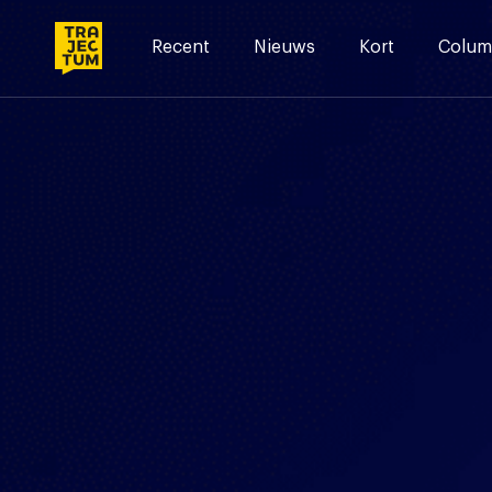
Skip
to
Recent
Nieuws
Kort
Colum
content