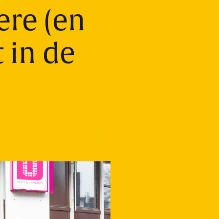
ere (en
 in de