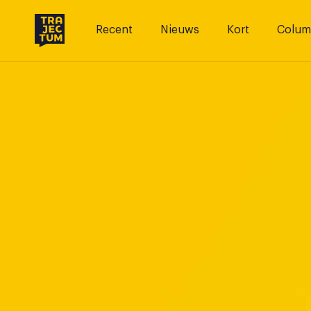
Skip
to
Recent
Nieuws
Kort
Colum
content