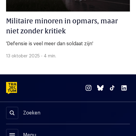
Militaire minoren in opmars, maar
niet zonder kritiek
'Defensie is veel meer dan soldaat zijn'
13 oktober 2025 - 4 min.
Zoeken
menu
Menu