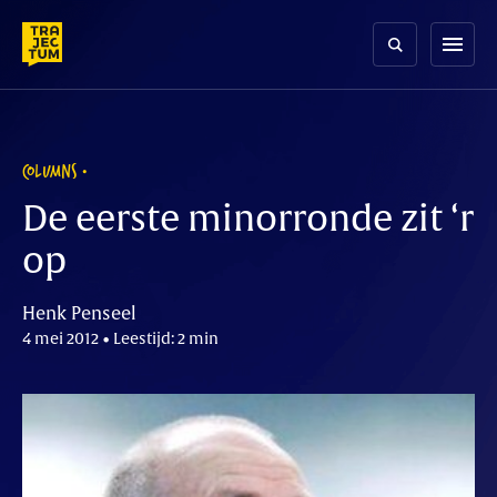
Skip
to
menu
content
COLUMNS
De eerste minorronde zit ‘r
op
Henk Penseel
4 mei 2012 • Leestijd: 2 min