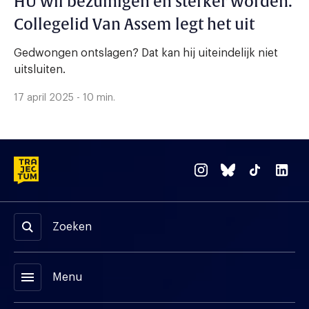
HU wil bezuinigen én sterker worden.
Collegelid Van Assem legt het uit
Gedwongen ontslagen? Dat kan hij uiteindelijk niet
uitsluiten.
17 april 2025 - 10 min.
Zoeken
menu
Menu