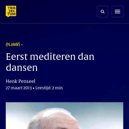
Skip
to
menu
content
COLUMNS
Eerst mediteren dan
dansen
Henk Penseel
27 maart 2013 • Leestijd: 2 min