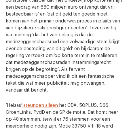
constateert Jasper dat ‘het onderwijs op korte termijn
een bedrag van 650 miljoen euro ontvangt dat vrij
besteedbaar is’ en ‘dat dit geld ten goede moet
komen aan het primair onderwijsproces in plaats van
aan bijzaken zoals prestigeprojecten’. Tevens is hij
van mening ‘dat het van belang is dat de
medezeggenschapsraad een volwaardige stem krijgt
over de besteding van dit geld’ en hij daarom de
regering verzoekt om ‘op korte termijn te realiseren
dat medezeggenschapsraden instemmingsrecht
krijgen op de begroting’. Als fervent
medezeggenschapper vind ik dit een fantastische
tekst die wat meer publiciteit mag ontvangen,
vandaar dit bericht.
‘Helaas’
steunden alleen
het CDA, 50PLUS, D66,
GroenLinks, PvdD en de SP de motie. Dat komt neer
op 48 stemmen, terwijl er 76 stemmen voor een
meerderheid nodig zijn. Motie 33750-VIII-18 werd