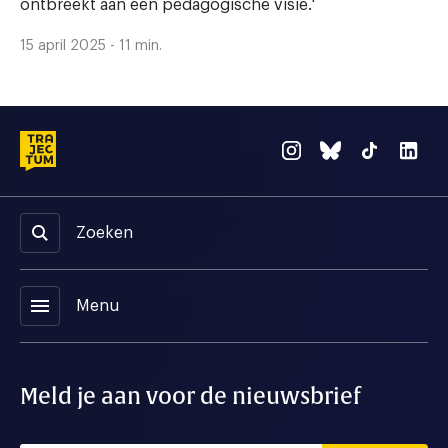
ontbreekt aan een pedagogische visie.'
15 april 2025 - 11 min.
Zoeken
menu
Menu
Meld je aan voor de nieuwsbrief