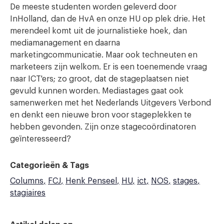
De meeste studenten worden geleverd door
InHolland, dan de HvA en onze HU op plek drie. Het
merendeel komt uit de journalistieke hoek, dan
mediamanagement en daarna
marketingcommunicatie. Maar ook techneuten en
marketeers zijn welkom. Er is een toenemende vraag
naar ICT'ers; zo groot, dat de stageplaatsen niet
gevuld kunnen worden. Mediastages gaat ook
samenwerken met het Nederlands Uitgevers Verbond
en denkt een nieuwe bron voor stageplekken te
hebben gevonden. Zijn onze stagecoördinatoren
geïnteresseerd?
Categorieën & Tags
Columns
FCJ
Henk Penseel
HU
ict
NOS
stages
stagiaires