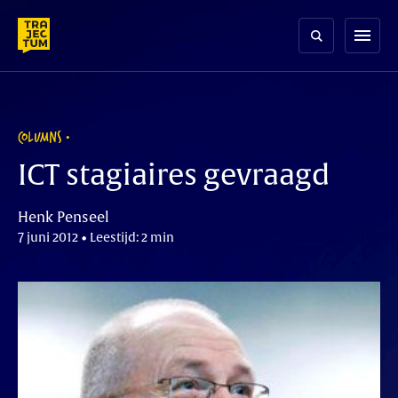
Skip
to
menu
content
COLUMNS
ICT stagiaires gevraagd
Henk Penseel
7 juni 2012 • Leestijd: 2 min