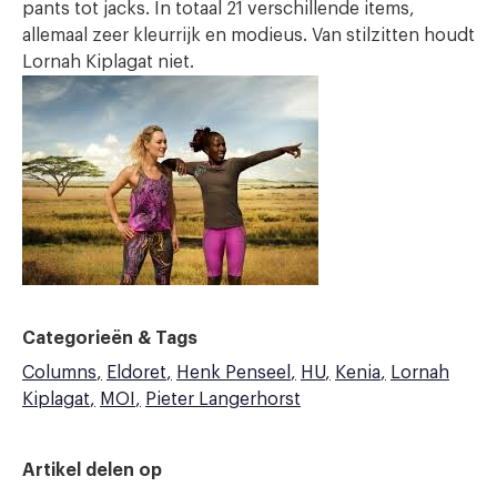
pants tot jacks. In totaal 21 verschillende items,
allemaal zeer kleurrijk en modieus. Van stilzitten houdt
Lornah Kiplagat niet.
Categorieën & Tags
Columns
Eldoret
Henk Penseel
HU
Kenia
Lornah
Kiplagat
MOI
Pieter Langerhorst
Artikel delen op