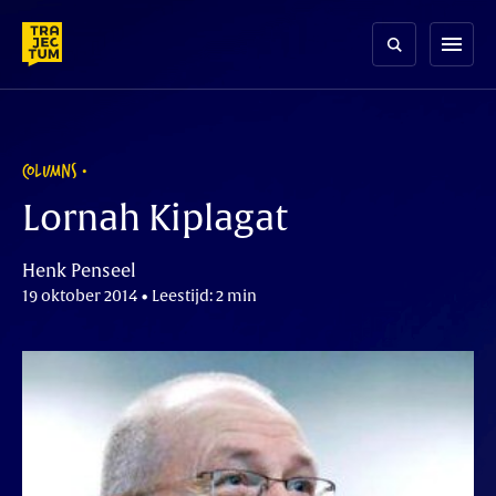
Skip
to
menu
content
COLUMNS
Lornah Kiplagat
Henk Penseel
19 oktober 2014 • Leestijd: 2 min