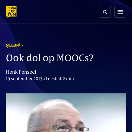
Skip
to
menu
content
COLUMNS
Ook dol op MOOCs?
Henk Penseel
19 september 2013 • Leestijd: 2 min