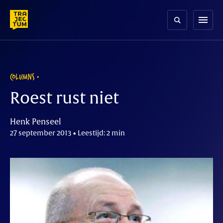
Skip
to
menu
content
COLUMNS
Roest rust niet
Henk Penseel
27 september 2013 • Leestijd: 2 min