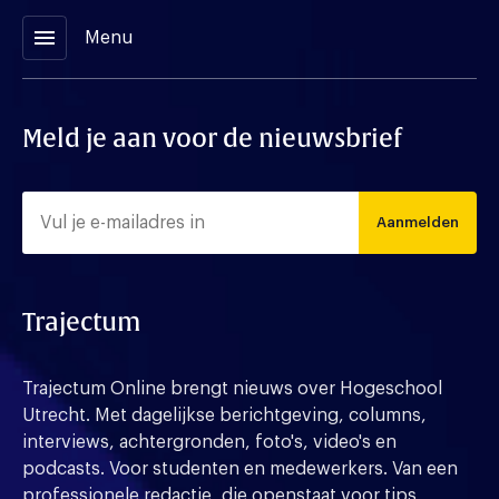
menu
Menu
Meld je aan voor de nieuwsbrief
Aanmelden
Trajectum
Trajectum Online brengt nieuws over Hogeschool
Utrecht. Met dagelijkse berichtgeving, columns,
interviews, achtergronden, foto's, video's en
podcasts. Voor studenten en medewerkers. Van een
professionele redactie, die openstaat voor tips,