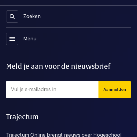
Zoeken
menu
Menu
Meld je aan voor de nieuwsbrief
Aanmelden
Trajectum
Trajectum Online brengt nieuws over Hogeschool