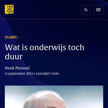
Skip
to
menu
content
COLUMNS
Wat is onderwijs toch
duur
Henk Penseel
4 september 2012 • Leestijd: 1 min