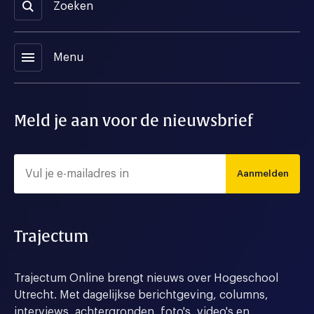
Zoeken
menu
Menu
Meld je aan voor de nieuwsbrief
Aanmelden
Trajectum
Trajectum Online brengt nieuws over Hogeschool
Utrecht. Met dagelijkse berichtgeving, columns,
interviews, achtergronden, foto's, video's en