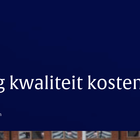
 kwaliteit koste
n