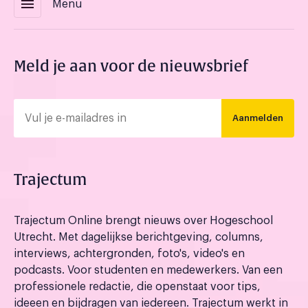
menu
Menu
Meld je aan voor de nieuwsbrief
Aanmelden
Trajectum
Trajectum Online brengt nieuws over Hogeschool
Utrecht. Met dagelijkse berichtgeving, columns,
interviews, achtergronden, foto's, video's en
podcasts. Voor studenten en medewerkers. Van een
professionele redactie, die openstaat voor tips,
ideeen en bijdragen van iedereen. Trajectum werkt in