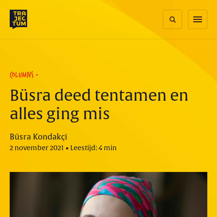
Skip
to
menu
content
COLUMNS
Büsra deed tentamen en
alles ging mis
Büsra Kondakçi
2 november 2021 • Leestijd: 4 min