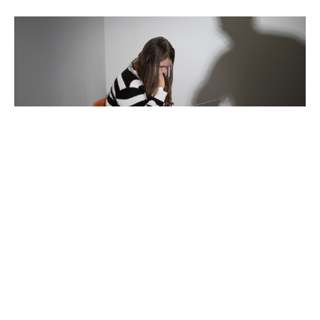
Achtergrond
Ten onder gaan aan prestatiedruk? Zo
voorkom je dat
Jasmijn stopte bijna met haar opleiding. Nu geeft ze
tips