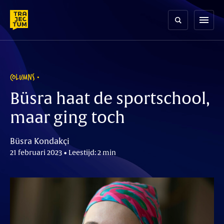
Skip
to
menu
content
COLUMNS
Büsra haat de sportschool,
maar ging toch
Büsra Kondakçi
21 februari 2023 • Leestijd: 2 min