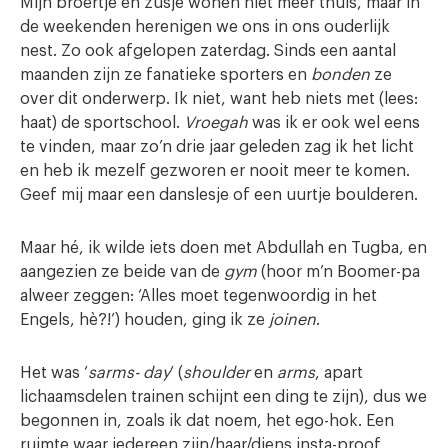
Mijn broertje en zusje wonen niet meer thuis, maar in
de weekenden herenigen we ons in ons ouderlijk
nest. Zo ook afgelopen zaterdag. Sinds een aantal
maanden zijn ze fanatieke sporters en
bonden
ze
over dit onderwerp. Ik niet, want heb niets met (lees:
haat) de sportschool.
Vroegah
was ik er ook wel eens
te vinden, maar zo’n drie jaar geleden zag ik het licht
en heb ik mezelf gezworen er nooit meer te komen.
Geef mij maar een danslesje of een uurtje boulderen.
Maar hé, ik wilde iets doen met Abdullah en Tugba, en
aangezien ze beide van de
gym
(hoor m’n Boomer-pa
alweer zeggen: ‘Alles moet tegenwoordig in het
Engels, hè?!’) houden, ging ik ze
joinen
.
Het was ‘
sarms- day
‘ (
shoulder
en
arms
, apart
lichaamsdelen trainen schijnt een ding te zijn), dus we
begonnen in, zoals ik dat noem, het ego-hok. Een
ruimte waar iedereen zijn/haar/diens insta-proof