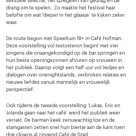
seksuele selectie, het spiegelen van gedrag en de
drang om te spelen. Zo maakte het festival haar
belofte om wat ‘dieper in het glaasje’ te kijken zeker
waar.
De route begon met Speeltuin 18+ in Café Hofman.
Deze voorstelling vol testosteron begint met vier
jongens die onaangekondigd op de bar springen en
hun beste openingszinnen afvuren op vrouwen in
het publiek. Daarop volgt een half uur vol liedjes en
dialogen over onenightstands, verbroken relaties en
nieuwe liefdes vanuit mannelijk en vrouwelijk
perspectief.
Ook tijdens de tweede voorstelling ‘Lukas, Eric en
Jolanda gaan naar het café’ werd het publiek weer
verrast. De barman keek zenuwachtig toe en de
stamgasten zetten snel hun biertje aan de kant toen
drie clowns al zingend Café de Stad