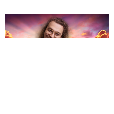
Lieve Jester
‘Moet ik stoppen met seks, of hoort
schurft erbij?’
'Ik wil niet als monnik door het leven gaan'