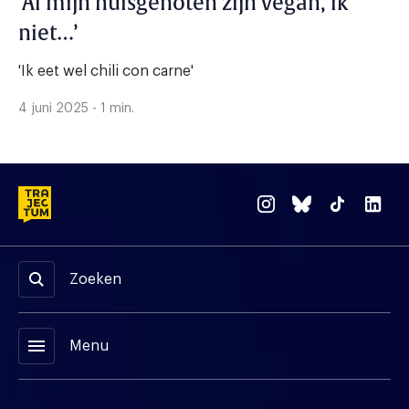
‘Al mijn huisgenoten zijn vegan, ik
niet…’
'Ik eet wel chili con carne'
4 juni 2025 - 1 min.
Zoeken
menu
Menu