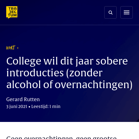
Skip
to
menu
content
KORT
College wil dit jaar sobere
introducties (zonder
alcohol of overnachtingen)
Gerard Rutten
3 juni 2021 • Leestijd: 1 min