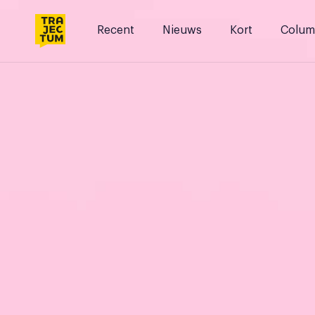
Skip
to
Recent
Nieuws
Kort
Colum
content