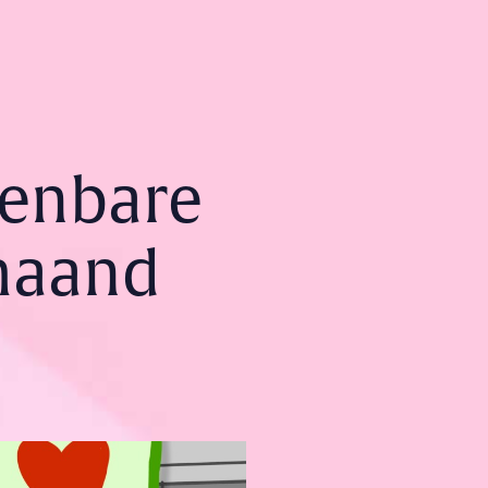
kenbare
 maand